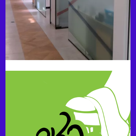
פארמהפיקס