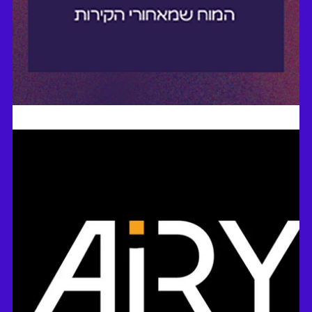
O.B.M.I - ליווי ויעוץ להתנהגות ארגונית במערכות חינוך