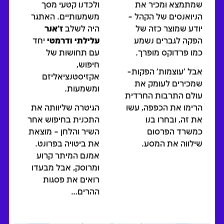
שמתמצא ומכיר את
ולכדנו קטעי מסך
הניואנסים של הקהל –
משמעותיים. האתגר
יודע שמוצר כזה של
היה לשלב
ז'אנר
הפקה לגברים נשמע
עלילתי ודרמטי
יחד
כמו פרדוקס מופרך.
עם תחושות של
חיפוש,
אבל 'עוצמות' הפקות-
אקזיסטנציאליזם
שמכירים לעומק את
ומשמעות.
עולם התרבות החרדית
הרימו את הכפפה, עשו
הגיטרה שליוותה את
את זה, ובחרו בנו
התכנית בחיפוש אחר
כמשרד הפרסום
השיר והלחן – מוצאת
שילווה את המסע.
את ביטויה בפרונט.
אמנם המיתר קרוע
ומרוסק, אבל מבעדו
רואים את פסגות
ההרים…