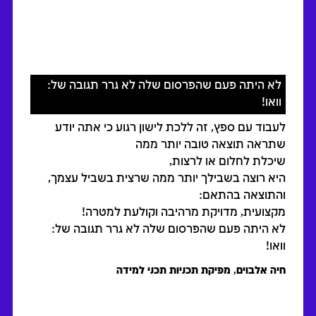
לא היתה פעם שהפרסום שלה לא גרר תגובה של:
כשר
וואו!
לעבו
לעבוד עם ספץ, זה ללכת לישון רגוע כי אתה יודע
שלה 
שתראה תוצאה טובה יותר ממה
איך 
ה
שיכלת לחלום או לרצות,
החד
היא רוצה בשבילך יותר ממה שרצית בשביל עצמך,
ומעו
והתוצאה בהתאם:
ומע
מקצועית, מדויקת מרהיבה וקולעת למטרה!
סקי
לא היתה פעם שהפרסום שלה לא גרר תגובה של:
זו ה
ה
וואו!
ד״ר 
המחל
חיה אלבוים, מפיקת תכניות תכני למידה