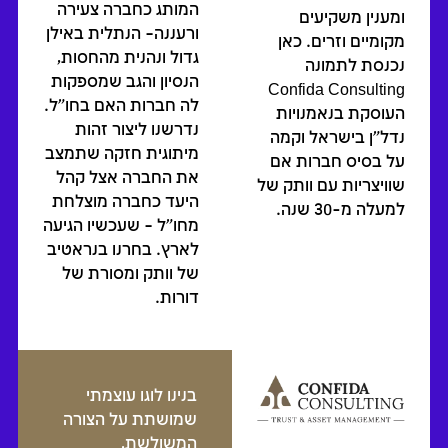
המותג כחברה צעירה
ומענין משקיעים
ורעננה– הנתלית באילן
מקומיים וזרים. כאן
גדול ונהנית מהחסות,
נכנסת לתמונה
הנסיון והגב שמספקות
Confida Consulting
לה חברות האם בחו"ל.
העוסקת בנאמנויות
נדרשנו ליצור זהות
נדל"ן בישראל וקמה
מיתוגית חזקה שתמצב
על בסיס חברות אם
את החברה אצל קהל
שוויצריות עם וותק של
היעד כחברה מוצלחת
למעלה מ-30 שנה.
מחו"ל – שעכשיו הגיעה
לארץ. בחרנו בנראטיב
של וותק ומסורת של
דורות.
בנינו לוגו עוצמתי
שמושתת על הצורה
המשולשת,