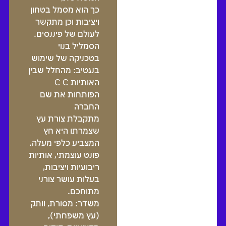
כך הוא מסמל בטחון
ויציבות וכן מתקשר
לעולם של פיננסים.
הסמליל בנוי
בטכניקה של שימוש
בנגטיב: מהחלל שבין
האותיות C C
הפותחות את שם
החברה
מתקבלת צורת עץ
שצמרתו היא חץ
המצביע כלפי מעלה.
פונט עוצמתי, אותיות
ריבועיות ויציבות,
בעלות עושר צורני
מתוחכם.
משדר: מסורת, וותק
(עץ משפחתי),